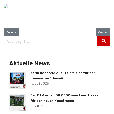
Vorheriger Beitrag: Steigende Mitgliederzahlen beim MTV 1846 Gießen
Nächster B
Zurück
Weiter
Aktuelle News
Karin Hahnfeld qualifziert sich für den
Ironman auf Hawaii
17. Juli 2026
Der MTV erhält 50.000€ vom Land Hessen
für den neuen Kunstrasen
15. Juli 2026