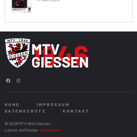
HOME
IMPRESSUM
DATENSCHUTZ
KONTAKT
© 2026 MTV 1846 Giessen
Layout und Design:
göbelmedia